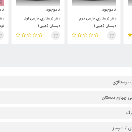
ناموجود
ناموجود
دفتر نوستالژی فارسی اول
دفتر مشق 40 برگ سری
دبستان (جیبی)
نوستالژی - طرح معلم و
دانش‌آموز جلد صورتی
 نوستالژی
ی چهارم دبستان
ی / شومیز