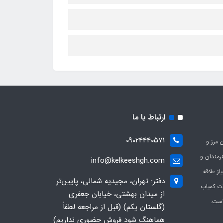
ارتباط با ما
09024440571
 مرز و
ی هنرمندان و
info@kelkeeshgh.com
از علاقه
دفتر: تهران، مجیدیه شمالی، پایین‌تر
ات کمیاب
از میدان بهشتی، خیابان جعفری
است.
(گلستان یکم) (قبل از مراجعه لطفاً
هماهنگ شود فروش حضوری نداریم)