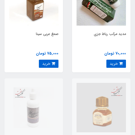
مدید مرکب رباط جزی
صمغ عربی سینا
70,000 تومان
75,000 تومان
خرید
خرید