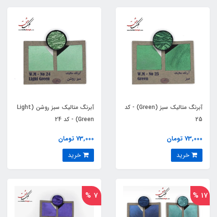
آبرنگ متالیک سبز (Green) - کد
آبرنگ متالیک سبز روشن (Light
25
Green) - کد 24
73,000 تومان
73,000 تومان
خرید
خرید
7 %
17 %