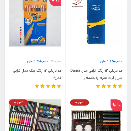
26 %
215,000
250,000
تومان
290,000
تومان
مدادرنگی 12 رنگ آرامی مدل Dama
مدادرنگی 12 رنگ بیک مدل تراپی
سری آرت همراه با جامدادی
کالرز۲
پارچه‌ای
ناموجود
ناموجود
10 %