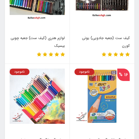
کیف ست (جعبه جادویی) یونی
لوازم هنری (کیف ست) جعبه چوبی
کورن
بیسیک
ناموجود
ناموجود
16 %