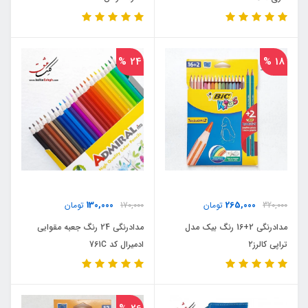
24 %
18 %
130,000
265,000
320,000
تومان
170,000
تومان
مدادرنگی 2+16 رنگ بیک مدل
مدادرنگی 24 رنگ جعبه مقوایی
تراپی کالرز۲
ادمیرال کد 761C