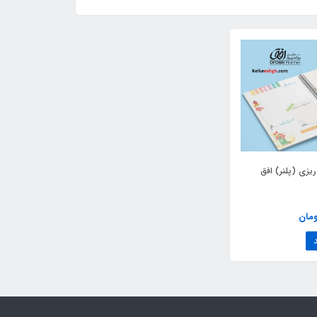
‌ریزی (پلنر) افق