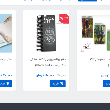
24 %
تودولیست فاطیما (14*8
دفتر برنامه‌ریزی با کاغذ مشکی
دفتر برنامه
)
بلک‌لیست (Black List)
190,000 تومان
140,000 تومان
250,000
خرید
خرید