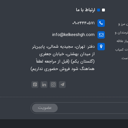
ارتباط با ما
09024440571
 مرز و
ی هنرمندان و
info@kelkeeshgh.com
از علاقه
دفتر: تهران، مجیدیه شمالی، پایین‌تر
ات کمیاب
از میدان بهشتی، خیابان جعفری
است.
(گلستان یکم) (قبل از مراجعه لطفاً
هماهنگ شود فروش حضوری نداریم)
عضویت