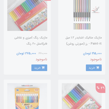
ماژیک متالیک اشنایدر 1.2 میل
ماژیک رنگ آمیزی و نقاشی
Paint-it - رز (صورتی روشن)
فابرکاستل 20 رنگ
215,000 تومان
275,000 تومان
320,000
ناموجود
ناموجود
خرید
خرید
29 %