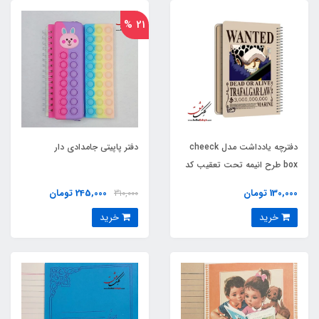
21 %
دفترچه یادداشت مدل cheeck
دفتر پاپیتی جامدادی دار
box طرح انیمه تحت تعقیب کد
2216 Trafalgar Law
130,000 تومان
245,000 تومان
310,000
خرید
خرید