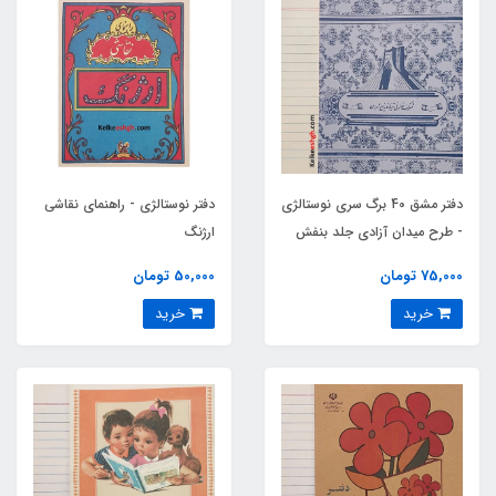
دفتر مشق 40 برگ سری نوستالژی
دفتر نوستالژی - راهنمای نقاشی
- طرح میدان آزادی جلد بنفش
ارژنگ
کمرنگ
75,000 تومان
50,000 تومان
خرید
خرید