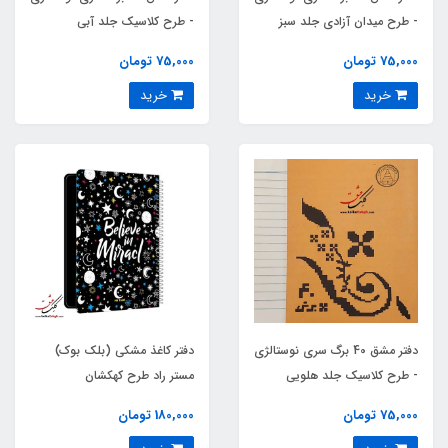
- طرح میدان آزادی جلد سبز
- طرح کلاسیک جلد آبی
75,000 تومان
75,000 تومان
خرید
خرید
دفتر مشق 40 برگ سری نوستالژی
دفتر کاغذ مشکی (بلک بوک)
- طرح کلاسیک جلد هلویی
مستر راد طرح کهکشان
(نارنجی روشن)
75,000 تومان
180,000 تومان