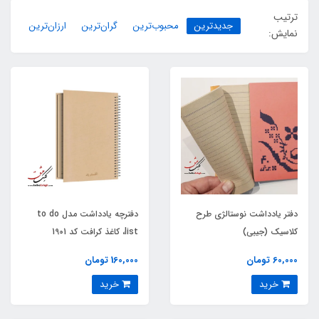
ترتیب
جدیدترین
محبوب‌ترین
گران‌ترین
ارزان‌ترین
نمایش:
دفتر یادداشت نوستالژی طرح
دفترچه یادداشت مدل to do
کلاسیک (جیبی)
list، کاغذ کرافت کد 1901
60,000 تومان
160,000 تومان
خرید
خرید