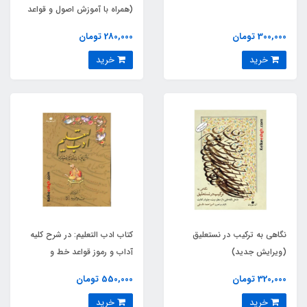
(همراه با آموزش اصول و قواعد
نقطه گذاری و قالب های
300,000 تومان
280,000 تومان
خوشنویسی از دوره مبتدی تا
خرید
خرید
فوق ممتاز)
نگاهی به ترکیب در نستعلیق
کتاب ادب التعلیم: در شرح کلیه
(ویرایش جدید)
آداب و رموز قواعد خط و
خوشنویسی
320,000 تومان
550,000 تومان
خرید
خرید