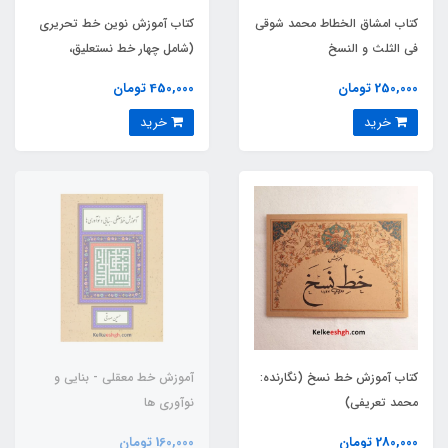
کتاب امشاق الخطاط محمد شوقی
کتاب آموزش نوین خط تحریری
فی الثلث و النسخ
(شامل چهار خط نستعلیق،
شکسته، نسخ، ثلث)
250,000 تومان
450,000 تومان
خرید
خرید
کتاب آموزش خط نسخ (نگارنده:
آموزش خط معقلی - بنایی و
محمد تعریفی)
نوآوری ها
280,000 تومان
160,000 تومان