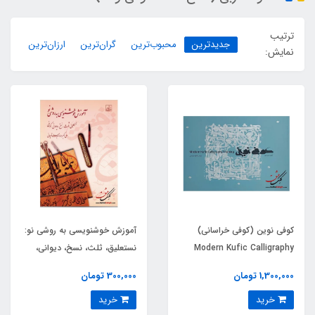
ترتیب
جدیدترین
محبوب‌ترین
گران‌ترین
ارزان‌ترین
نمایش:
کوفی نوین (کوفی خراسانی)
آموزش خوشنویسی به روشی نو:
Modern Kufic Calligraphy
نستعلیق، ثلث، نسخ، دیوانی،
Training
کوفی
1,300,000 تومان
300,000 تومان
خرید
خرید