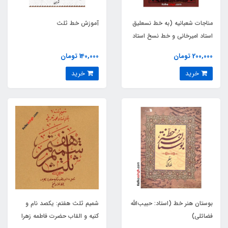
مناجات شعبانیه (به خط نسعلیق
آموزش خط ثلث
استاد امیرخانی و خط نسخ استاد
بنی‌رضی)
200,000 تومان
140,000 تومان
خرید
خرید
بوستان هنر خط (استاد: حبیب‌الله
شمیم ثلث هفتم: یکصد نام و
فضائلی)
کنیه و القاب حضرت فاطمه زهرا