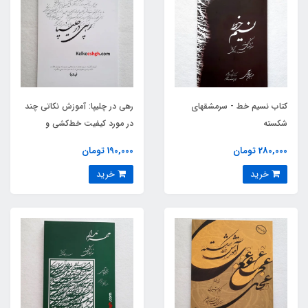
کتاب نسیم خط - سرمشقهای
رهی در چلیپا: آموزش نکاتی چند
شکسته
در مورد کیفیت خط‌کشی و
خصوصیات چلیپای شکسته
280,000 تومان
190,000 تومان
خرید
خرید