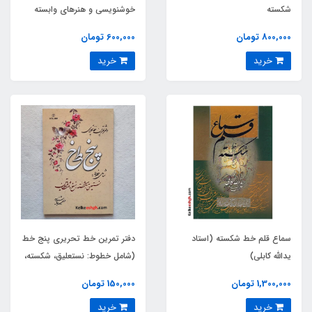
شکسته
خوشنویسی و هنرهای وابسته
800,000 تومان
600,000 تومان
خرید
خرید
سماع قلم خط شکسته (استاد
دفتر تمرین خط تحریری پنج خط
یدالله کابلی)
(شامل خطوط: نستعلیق، شکسته،
نسخ، ثلث و لاتین)
1,300,000 تومان
150,000 تومان
خرید
خرید