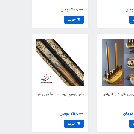
400,000 تومان
خرید
بی فاق دار نامیراس
قلم پلیمری یوسف - 10 میلی‌متر
750,000 تومان
خرید