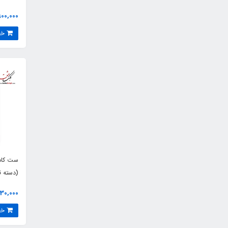
900,000 توما
خرید
ست کادو
(دسته ق
و مرکب)
1,430,000 ت
خرید