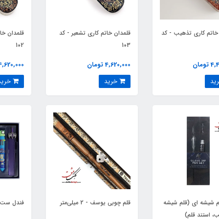
خاتم کاری تذهیب - کد
قلمدان خاتم کاری تشعیر - کد
قلمدان خات
102
103
ومان
4,620,000 تومان
4,620,000 تومان
خرید
خرید
 شیشه‏ ای (قلم شیشه
قلم چوبی یوسف - 2 میلی‌متر
فندل ست 4 تیکه هیول
ب، استند قلم)