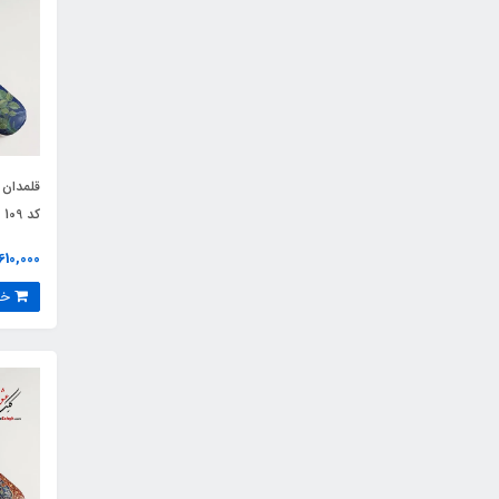
قلمدان 
کد 109
5,610,000 ت
خرید