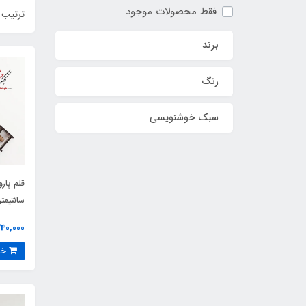
فقط محصولات موجود
ترتیب 
برند
رنگ
سبک خوشنویسی
سانتیمتر
240,000 توما
خرید