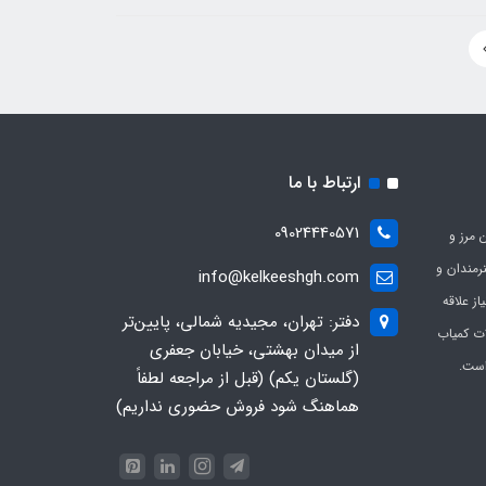
ارتباط با ما
09024440571
 مرز و
ی هنرمندان و
info@kelkeeshgh.com
از علاقه
دفتر: تهران، مجیدیه شمالی، پایین‌تر
ات کمیاب
از میدان بهشتی، خیابان جعفری
است.
(گلستان یکم) (قبل از مراجعه لطفاً
هماهنگ شود فروش حضوری نداریم)