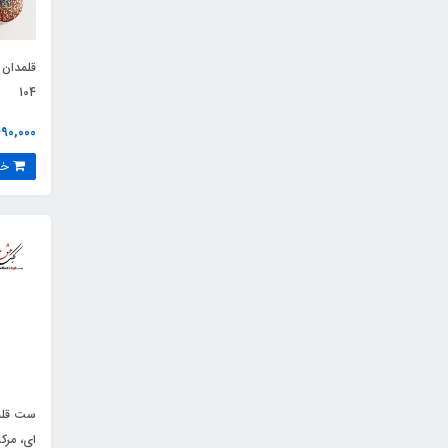
قلمدان 
104
4,490,000 ت
خرید
ست قلم
ای، مرک