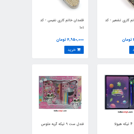
م کاری تشعیر - کد
قلمدان خاتم کاری نفیس - کد
101
4,950,000 تومان
خرید
ا
فندل ست 9 تیکه گربه ملوس