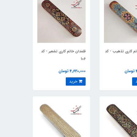
تم کاری تذهیب - کد
قلمدان خاتم کاری تشعیر - کد
106
ن
4,620,000 تومان
خرید