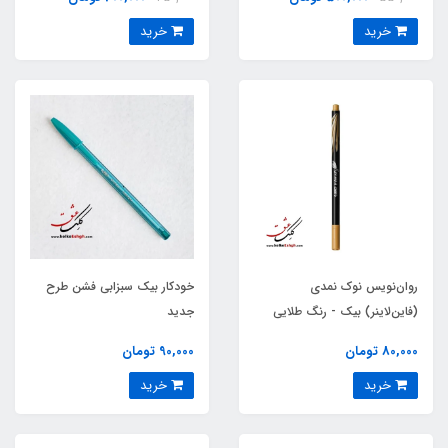
خرید
خرید
روان‌نویس نوک نمدی
خودکار بیک سبزابی فشن طرح
(فاین‌لاینر) بیک - رنگ طلایی
جدید
80,000 تومان
90,000 تومان
خرید
خرید