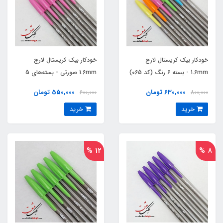
خودکار بیک کریستال لارج
خودکار بیک کریستال لارج
1.6mm - بسته‌ 6 رنگ (کد 065)
1.6mm صورتی - بسته‌های 5
عددی
630,000 تومان
550,000 تومان
600,000
800,000
خرید
خرید
12 %
8 %