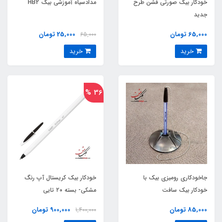
خودکار بیک صورتی فشن طرح
مدادسیاه آموزشی بیک HB2
جدید
65,000 تومان
25,000 تومان
65,000
خرید
خرید
36 %
جاخودکاری رومیزی بیک با
خودکار بیک کریستال آپ رنگ
خودکار بیک سافت
مشکی- بسته ۲۰ تایی
85,000 تومان
900,000 تومان
1,400,000