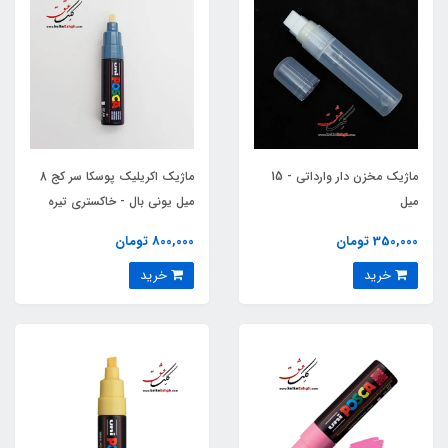
ماژیک مخزن‏ دار وارداتی - 15
ماژیک اکریلیک پوسکا سر کج 8
میل
میل یونی بال - خاکستری تیره
350,000 تومان
800,000 تومان
خرید
خرید