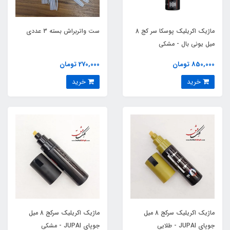
ماژیک اکریلیک پوسکا سر کج 8
ست واتربراش بسته 3 عددی
میل یونی بال - مشکی
850,000 تومان
270,000 تومان
خرید
خرید
ماژیک اکریلیک سرکج 8 میل
ماژیک اکریلیک سرکج 8 میل
جوپای JUPAI - طلایی
جوپای JUPAI - مشکی