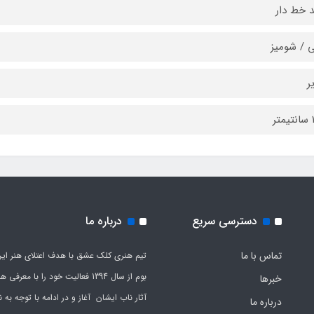
 خط دار
 / شومیز
ر
دسترسی سریع
درباره ما
تماس با ما
تیم هنری کلک عشق با هدف اعتلای هنر این
بوم از سال 1394 فعالیت خود را با معرف
خبرها
آثار ناب ایشان آغاز و در ادامه با توجه به نی
درباره ما