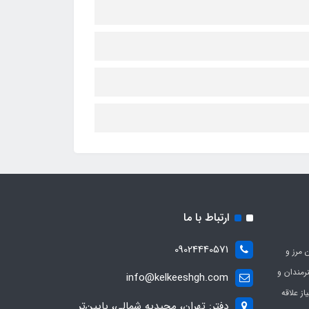
ارتباط با ما
09024440571
 مرز و
ی هنرمندان و
info@kelkeeshgh.com
از علاقه
دفتر: تهران، مجیدیه شمالی، پایین‌تر