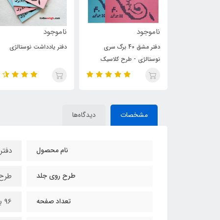
ناموجود
ناموجود
دفتر مشق 40 برگ سری
دفتر یادداشت نوستالژی
دفتر مشق 40 برگ سری
طرح کلاسیک
نوستالژی - طرح معلم و
دانش‌آموز جلد صورتی
مشخصات
دیدگاه‌ها
نام محصول
دفتر
طرح روی جلد
طرح 
تعداد صفحه
96 برگ