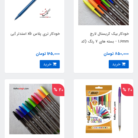
خودکار بیک کریستال لارج
خودکار تری پلاس xb استدلر آبی
1.6mm - بسته های 7 رنگ (کد
080)
850,000 تومان
165,000 تومان
خرید
خرید
20 %
20 %