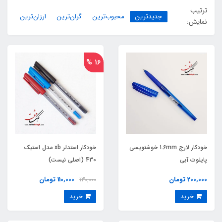
ترتیب
جدیدترین
محبوب‌ترین
گران‌ترین
ارزان‌ترین
نمایش:
16 %
خودکار لارج 1.6mm خوشنویسی
خودکار استدلر xb مدل استیک
پایلوت آبی
430 (اصلی نیست)
200,000 تومان
110,000 تومان
130,000
خرید
خرید