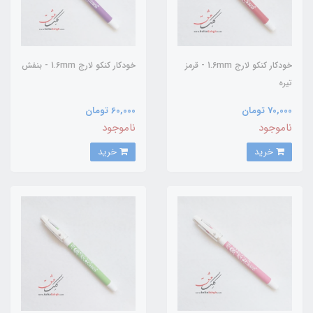
خودکار کنکو لارج 1.6mm - قرمز
خودکار کنکو لارج 1.6mm - بنفش
تیره
70,000 تومان
60,000 تومان
ناموجود
ناموجود
خرید
خرید