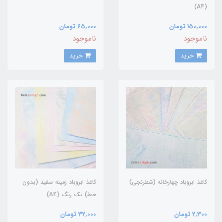
(A4)
150,000 تومان
65,000 تومان
ناموجود
ناموجود
خرید
خرید
کاغذ ابروباد چهارخانه (شطرنجی)
کاغذ ابروباد زمینه سفید (بدون
خط) تک رنگ (A۴)
2,300 تومان
32,000 تومان