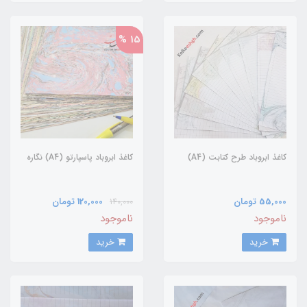
15 %
کاغذ ابروباد طرح کتابت (A4)
کاغذ ابروباد پاسپارتو (A4) نگاره
55,000 تومان
120,000 تومان
140,000
ناموجود
ناموجود
خرید
خرید