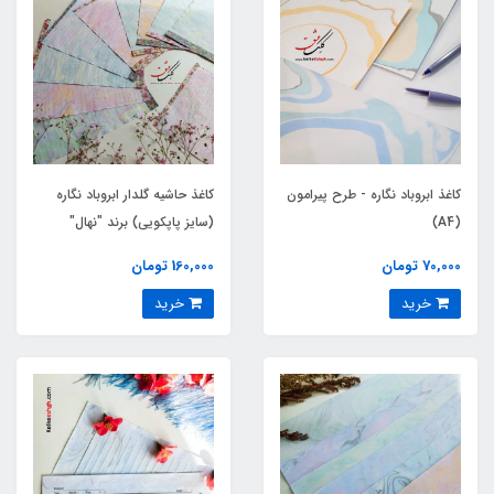
کاغذ ابروباد نگاره - طرح پیرامون
کاغذ حاشیه گلدار ابروباد نگاره
(A4)
(سایز پاپکویی) برند "نهال"
70,000 تومان
160,000 تومان
خرید
خرید