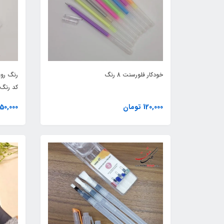
خودکار فلورسنت 8 رنگ
کد رنگ 69
120,000 تومان
450,000 توم