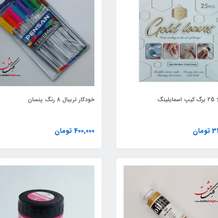
لینگ
خودکار تریبال 8 رنگ پنسان
مان
400,000 تومان