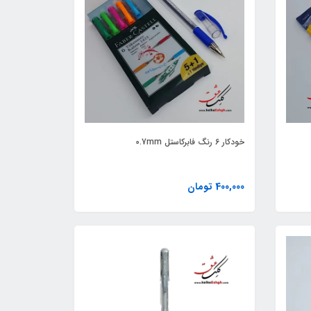
خودکار 6 رنگ فابرکاستل 0.7mm
400,000 تومان