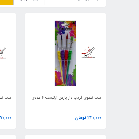
ست قلموی گریپ دار پارس آرتیست 4 عددی
ست قلموی
320,000 تومان
570,000 توم