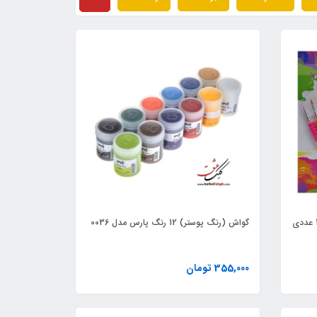
گواش (رنگ پوستر) 12 رنگ پارس مدل 0036
355,000 تومان