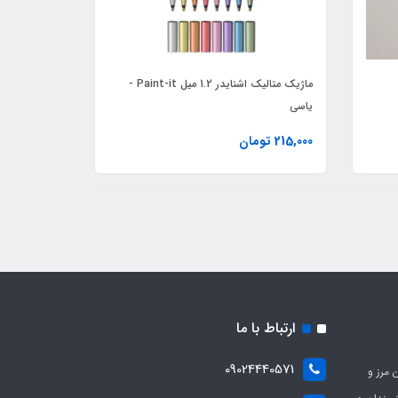
ماژیک متالیک اشنایدر 1.2 میل Paint-it -
یاسی
215,000 تومان
ارتباط با ما
09024440571
 مرز و