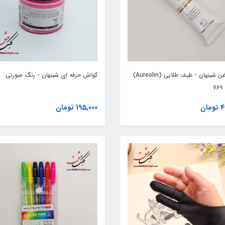
رنگ روغن شینهان - طیف طلایی (Aureolin)
گواش حرفه ای شینهان - رنگ صورتی
7
ان
195,000 تومان