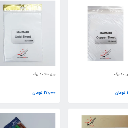
برگ
ورق طلا 20 برگ
ن
170,000 تومان