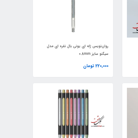
روان‌نویس ژله ‏ای یونی‏ بال نقره ای مدل
سیگنو سایز 0.8mm
220,000 تومان