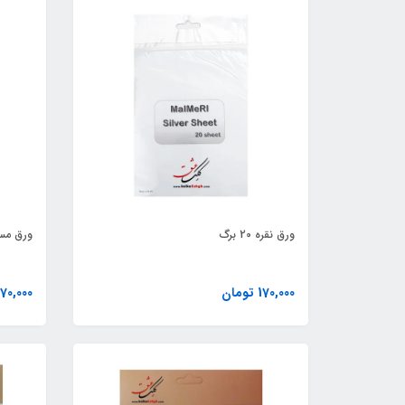
ورق نقره 20 برگ
ورق مس 20 
170,000 تومان
170,000 توما