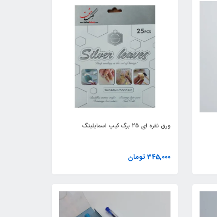
ورق نقره ای 25 برگ کیپ اسمایلینگ
345,000 تومان