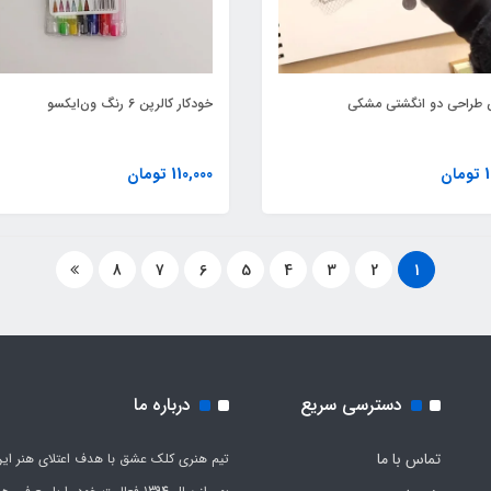
طراحی دو انگشتی مشکی
خودکار کالرپن 6 رنگ ون‌ایکسو
ن
110,000 تومان
8
7
6
5
4
3
2
1
دسترسی سریع
درباره ما
تماس با ما
تیم هنری کلک عشق با هدف اعتلای هنر این