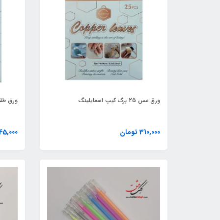
ورق مس 25 برگ کیپ اسمایلینگ
ورق طلا 25 برگ کیپ اسمای
310,000 تومان
345,000 تو