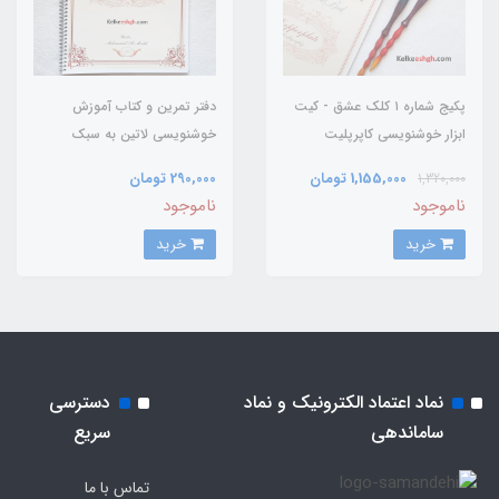
پکیج شماره ۱ کلک عشق - کیت
دفتر تمرین و کتاب آموزش
ابزار خوشنویسی کاپرپلیت
خوشنویسی لاتین به سبک
کاپرپلیت (copperplate)
1,155,000 تومان
290,000 تومان
1,320,000
ناموجود
ناموجود
خرید
خرید
نماد اعتماد الکترونیک و نماد
دسترسی
ساماندهی
سریع
تماس با ما