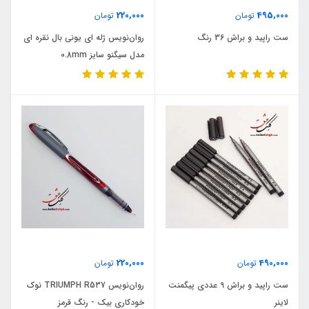
220,000
495,000
تومان
تومان
ست راپید و براش 36 رنگ
روان‌نویس ژله ‏ای یونی‏ بال نقره ای
مدل سیگنو سایز 0.8mm
220,000
490,000
تومان
تومان
ست راپید و براش 9 عددی پیگمنت
روان‌نویس TRIUMPH R537 نوک
لاینر
خودکاری بیک - رنگ قرمز