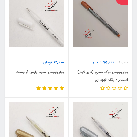
72,000
95,000
170,000
تومان
تومان
روان‌نویس نوک نمدی (فاین‌لاینر)
روان‌نویس سفید پارس آرتیست
استدلر - رنگ قهوه ای