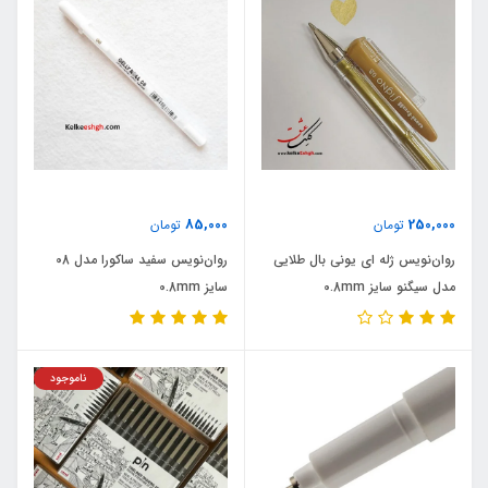
85,000
250,000
تومان
تومان
روان‌نویس ژله ‏ای یونی‏ بال طلایی
روان‌نویس سفید ساکورا مدل 08
مدل سیگنو سایز 0.8mm
سایز 0.8mm
ناموجود