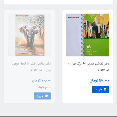
دفتر نقاشی سیمی 60 برگ نهال -
دفتر نقاشی فیلی با کاغذ مومی
کد 7652
نهال - کد 7456
160,000 تومان
70,000 تومان
ناموجود
خرید
خرید