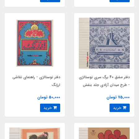
دفتر مشق 40 برگ سری نوستالژی
دفتر نوستالژی - راهنمای نقاشی
- طرح میدان آزادی جلد بنفش
ارژنگ
کمرنگ
75,000 تومان
50,000 تومان
خرید
خرید