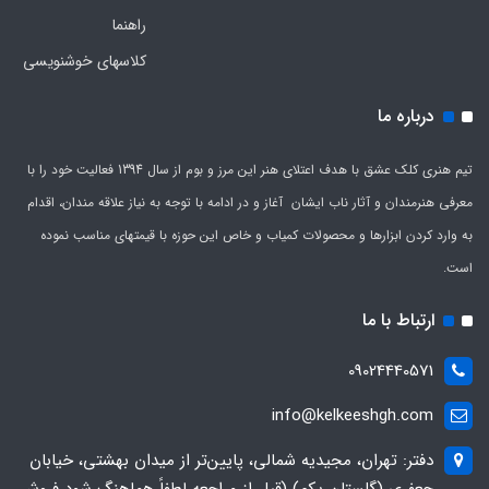
راهنما
کلاسهای خوشنویسی
درباره ما
تیم هنری کلک عشق با هدف اعتلای هنر این مرز و بوم از سال 1394 فعالیت خود را با
معرفی هنرمندان و آثار ناب ایشان آغاز و در ادامه با توجه به نیاز علاقه مندان، اقدام
به وارد کردن ابزارها و محصولات کمیاب و خاص این حوزه با قیمتهای مناسب نموده
است.
ارتباط با ما
09024440571
info@kelkeeshgh.com
دفتر: تهران، مجیدیه شمالی، پایین‌تر از میدان بهشتی، خیابان
جعفری (گلستان یکم) (قبل از مراجعه لطفاً هماهنگ شود فروش