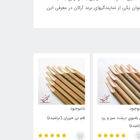
ان یکی از نمایندگیهای برند آرکان در معرفی این
ناموجود
264,000
220,000
تومان
توم
قلم نی خیزران (تراشیده)
قلم نی دزفولی وحشی
قلم پلیمری 
(تراشیده)
6 میلی‌متر