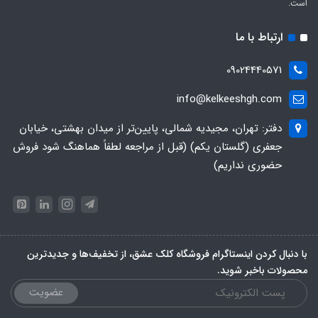
است.
ارتباط با ما
09024440571
info@kelkeeshgh.com
دفتر: تهران، مجیدیه شمالی، پایین‌تر از میدان بهشتی، خیابان
جعفری (گلستان یکم) (قبل از مراجعه لطفاً هماهنگ شود فروش
حضوری نداریم)
با دنبال کردن اینستاگرام فروشگاه کلک عشق، از تخفیف‌ها و جدیدترین‌
محصولات باخبر شوید.
عضویت