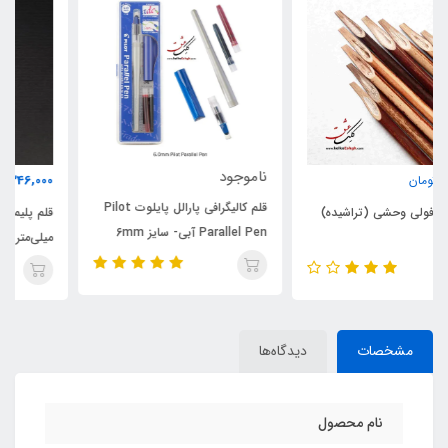
ناموجود
346,000
تومان
قلم کالیگرافی پارالل پایلوت Pilot
قلم پلیمری خوشنویسی قلندر 10
Parallel Pen آبی- سایز 6mm
میلی‌متر
مشخصات
دیدگاه‌ها
نام محصول