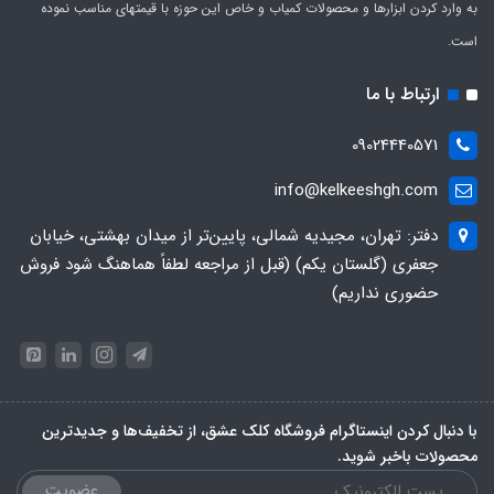
به وارد کردن ابزارها و محصولات کمیاب و خاص این حوزه با قیمتهای مناسب نموده
است.
ارتباط با ما
09024440571
info@kelkeeshgh.com
دفتر: تهران، مجیدیه شمالی، پایین‌تر از میدان بهشتی، خیابان
جعفری (گلستان یکم) (قبل از مراجعه لطفاً هماهنگ شود فروش
حضوری نداریم)
با دنبال کردن اینستاگرام فروشگاه کلک عشق، از تخفیف‌ها و جدیدترین‌
محصولات باخبر شوید.
عضویت