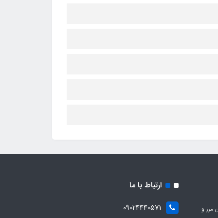
ارتباط با ما
09024440571
 مرز و