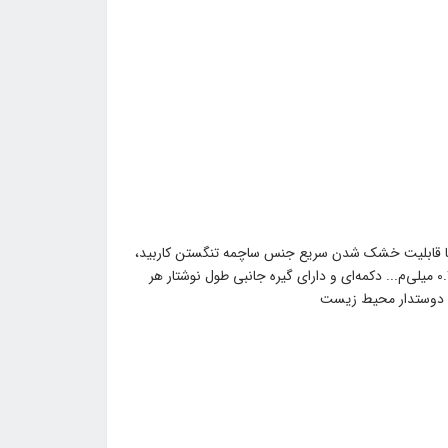
ت با قابلیت خشک شدن سریع جنس ساچمه تنگستن کاربید،
کاملاً کروی و بسیار قوی قطر ساچمه: 1 میلی‌متر (عرض خط نوشته شده 0.4 میلی‌م... دکمه‌ای و دارای گیره جانبی طول نوشتار هر