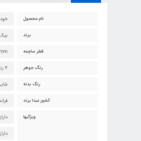
نام محصول
خودکار 4 رنگ
برند
بیک / 
قطر ساچمه
1mm
رنگ جوهر
۴ رنگ (آبی، مشکی، قرمز و سبز)
رنگ بدنه
شاین
کشور مبدا برند
فران
ویژگیها
دارا
دارا