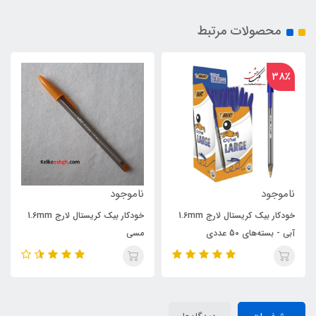
محصولات مرتبط
20٪
ناموجود
0,000
150,000
خودکار بیک کریستال لارج 1.6mm
خودکار بیک کریستال لارج 1.6mm
 50 عددی
مسی
صورتی