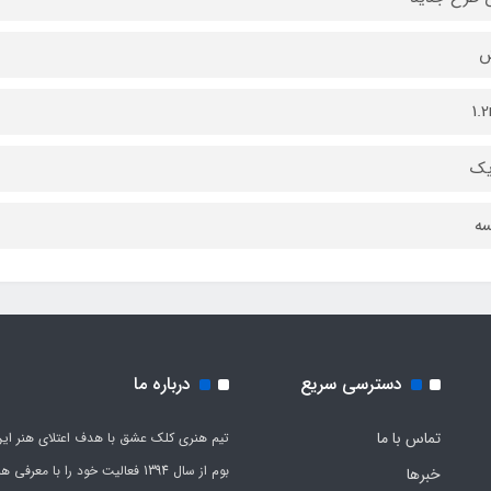
ش
1.
یک
سه
دسترسی سریع
درباره ما
تماس با ما
تیم هنری کلک عشق با هدف اعتلای هنر این
بوم از سال 1394 فعالیت خود را با معرف
خبرها