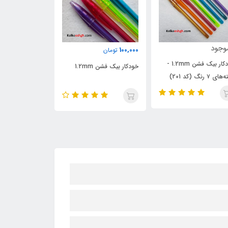
ناموجود
400,000
100,0
تومان
تومان
دکار بیک فشن 1.2mm
خودکار بیک کریستال لارج
رنگ
1.6mm - بسته های 5 رنگ
(کد 078)