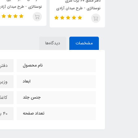
دفتر مشق 40 برگ سری
دفتر مشق 40 برگ سری
نوستالژی - طرح میدان آزادی
رح میدان آزادی
نوستالژی - طرح کلاسیک ج
جلد زرد
هلویی (نارنجی روشن)
مشخصات
دیدگاه‌ها
نام محصول
دفتر
ابعاد
وزیری (17×4
جنس جلد
کاغذ
تعداد صفحه
40 برگ