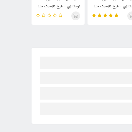
ستالژی - طرح کلاسیک جلد
نوستالژی - طرح کلاسیک جلد
نوستالژی - طرح
ز یشمی
زرد
دانش‌آموز جلد 