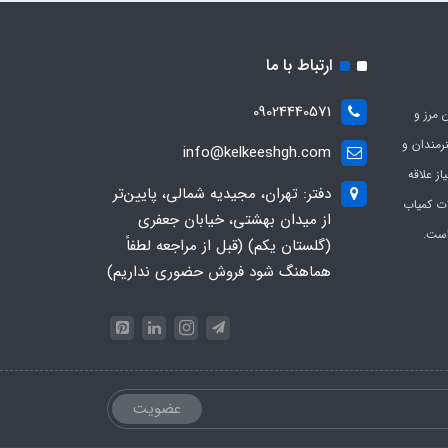
ارتباط با ما
09024440571
 مرز و
ی هنرمندان و
info@kelkeeshgh.com
از علاقه
دفتر: تهران، مجیدیه شمالی، پایین‌تر
ات کمیاب
از میدان بهشتی، خیابان جعفری
است.
(گلستان یکم) (قبل از مراجعه لطفاً
هماهنگ شود فروش حضوری نداریم)
عضویت