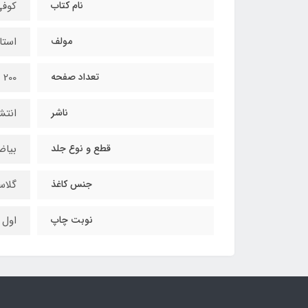
نام کتاب
کوفی نوی
مولف
استا
تعداد صفحه
200
ناشر
انتش
قطع و نوع جلد
بیاض
جنس کاغذ
گلاس
نوبت چاپ
اول