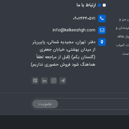
ارتباط با ما
09024440571
 مرز و
ی هنرمندان و
info@kelkeeshgh.com
از علاقه
دفتر: تهران، مجیدیه شمالی، پایین‌تر
ات کمیاب
از میدان بهشتی، خیابان جعفری
است.
(گلستان یکم) (قبل از مراجعه لطفاً
هماهنگ شود فروش حضوری نداریم)
عضویت