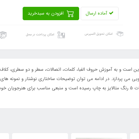
آماده ارسال
افزودن به سبدخرید
امکان تحویل اکسپرس
امکان پرداخت در محل
ن است و به آموزش حروف الفبا، کلمات، اتصالات، سطر و دو سطری، کلاف ن
 دقیق از همه حرکات قلم همراه با QR ویدیویی می پردازد. در ادامه می توان توضیحات ساختاری نو
کتاب در قطع A4 افقی و 200 صفحه، چاپ تمام صفحات 5 رنگ متالایز به چاپ رسیده است و منبعی مناسب