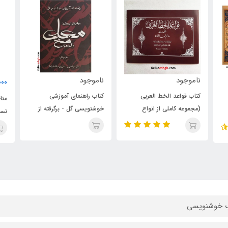
ناموجود
00
200,000
تومان
کتاب راهنمای آموزشی
مناجات شعبانیه (به خط
رس
خوشنویسی گل - برگرفته از
نسعلیق استاد امیرخانی و خط
خطوط معلی، نسخ و رقعه
نسخ استاد بنی‌رضی)
(فونت گل)
ب خوشنویسی