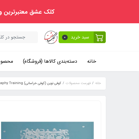
کلک عشق معتبرترین و
سبد خرید
0
خانه
دسته‌بندی کالاها (فروشگاه)
محصولا
خانه
فهرست محصولات
کوفی نوین (کوفی خراسانی) Modern Kufic Calligraphy Training