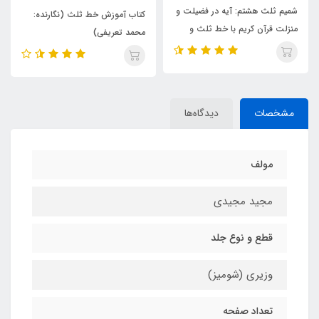
و
کتاب آموزش خط ثلث (نگارنده:
کتاب امشاق الخطاط محمد شوقی
محمد تعریفی)
فی الثلث و النسخ
مشخصات
دیدگاه‌ها
مولف
مجید مجیدی
قطع و نوع جلد
وزیری (شومیز)
تعداد صفحه