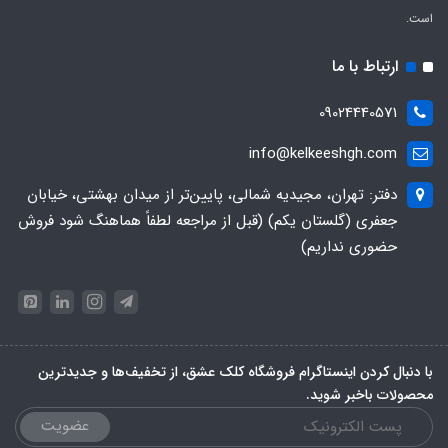
است.
ارتباط با ما
09024440571
info@kelkeeshgh.com
دفتر: تهران، مجیدیه شمالی، پایین‌تر از میدان بهشتی، خیابان
جعفری (گلستان یکم) (قبل از مراجعه لطفاً هماهنگ شود فروش
حضوری نداریم)
با دنبال کردن اینستاگرام فروشگاه کلک عشق، از تخفیف‌ها و جدیدترین‌
محصولات باخبر شوید.
عضویت