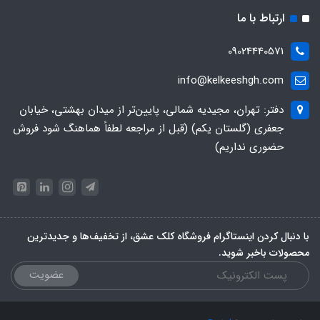
ارتباط با ما
09024440571
info@kelkeeshgh.com
دفتر: تهران، مجیدیه شمالی، پایین‌تر از میدان بهشتی، خیابان
جعفری (گلستان یکم) (قبل از مراجعه لطفاً هماهنگ شود فروش
حضوری نداریم)
با دنبال کردن اینستاگرام فروشگاه کلک عشق، از تخفیف‌ها و جدیدترین‌
محصولات باخبر شوید.
عضویت