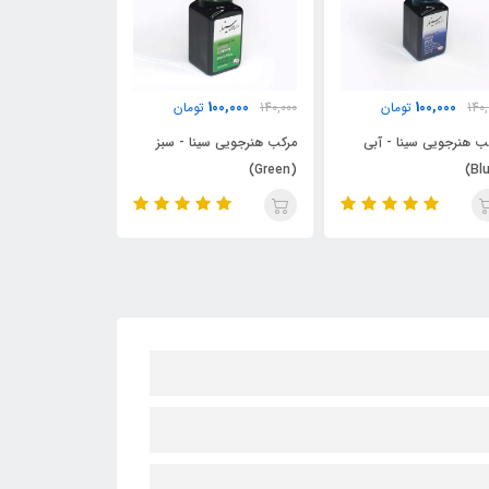
ناموجود
100,000
100,000
140,0
تومان
140,000
تومان
مرکب سنتی بهاا
کب هنرجویی سینا - سبز
مرکب هنرجویی سینا - مشکی
(Black)