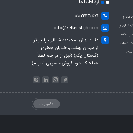
ارتباط با ما
09024440571
 مرز و
ی هنرمندان و
info@kelkeeshgh.com
از علاقه
دفتر: تهران، مجیدیه شمالی، پایین‌تر
ات کمیاب
از میدان بهشتی، خیابان جعفری
است.
(گلستان یکم) (قبل از مراجعه لطفاً
هماهنگ شود فروش حضوری نداریم)
عضویت