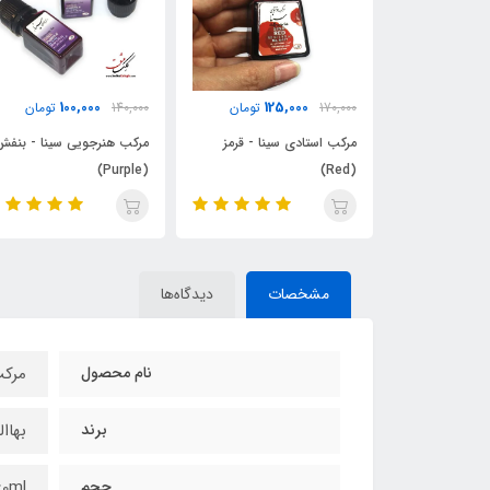
100,000
100,000
125
تومان
140,000
تومان
140,000
تومان
سینا - قرمز
مرکب هنرجویی سینا - بنفش
مرکب هنرجویی سینا - زعفر
(Saffron)
(Purple)
مشخصات
دیدگاه‌ها
نام محصول
مرک
برند
بهاا
حجم
60ml میلی‌ل