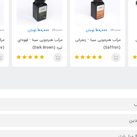
100,000
100,000
140,000
تومان
140,000
تومان
00
انی
مرکب هنرجویی سینا - قهوه‌ای
مرکب هنرجویی سینا - آبی
مر
تیره (Dark Brown)
(Blue)
(Green)
ب
لدین
یتر