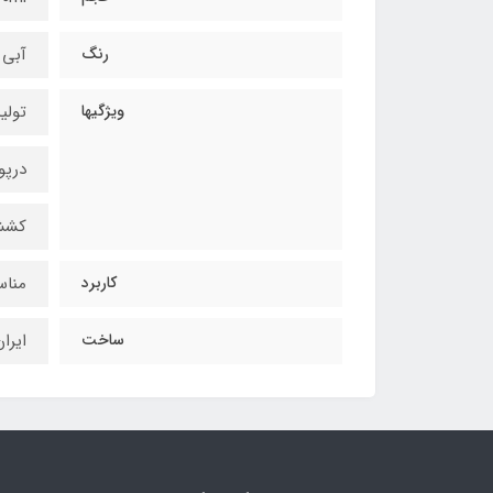
رنگ
آبی (lue
ویژگیها
تولی
درپو
کشش
کاربرد
مناس
ساخت
ایرا