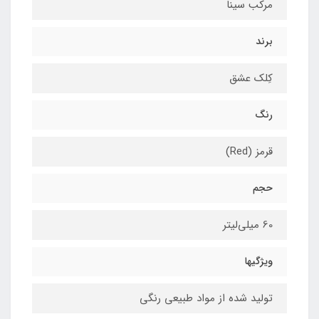
مرکب سینا
برند
کِلک عشق
رنگ
قرمز (Red)
حجم
60 میلی‌لیتر
ویژگیها
تولید شده از مواد طبیعی رنگی