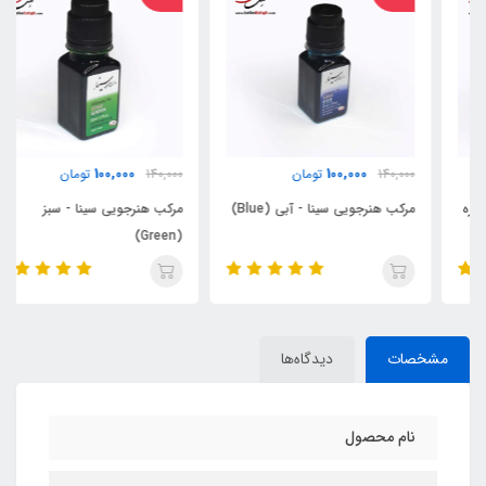
100,000
100,000
140,000
تومان
140,000
تومان
مرکب هنرجویی سینا - آبی (Blue)
مرکب هنرجویی سینا - سبز
(Green)
مشخصات
دیدگاه‌ها
نام محصول