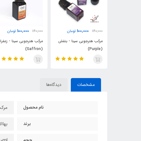
100,000
100,000
100,
تومان
140,000
تومان
140,000
تومان
یی سینا - بنفش
مرکب هنرجویی سینا - زعفرانی
مرکب هنرجویی سینا - قهو
(Saffron)
تیره (Dark Brown)
مشخصات
دیدگاه‌ها
نام محصول
مرک
برند
بهاا
حجم
60ml میلی‌ل