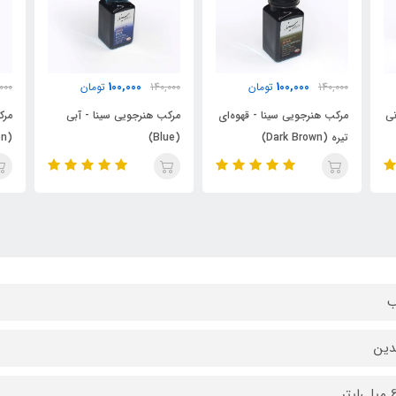
100,000
100,000
140,000
تومان
140,000
تومان
0
ه‌ای
مرکب هنرجویی سینا - آبی
مرکب هنرجویی سینا - سبز
م
ack)
(Green)
(Blue)
ب
لدین
یتر