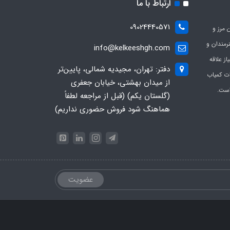
ارتباط با ما
09024440571
 مرز و
ی هنرمندان و
info@kelkeeshgh.com
از علاقه
دفتر: تهران، مجیدیه شمالی، پایین‌تر
ات کمیاب
از میدان بهشتی، خیابان جعفری
است.
(گلستان یکم) (قبل از مراجعه لطفاً
هماهنگ شود فروش حضوری نداریم)
عضویت