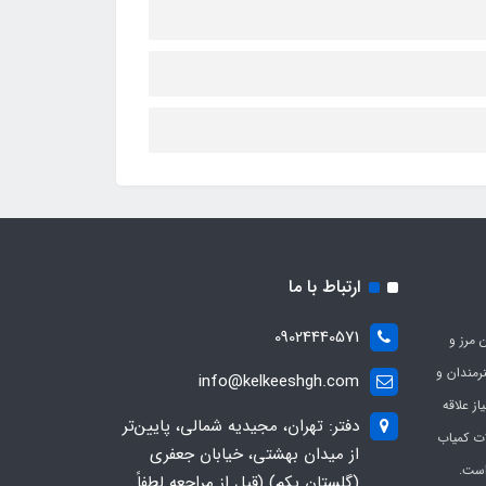
ارتباط با ما
09024440571
 مرز و
ی هنرمندان و
info@kelkeeshgh.com
از علاقه
دفتر: تهران، مجیدیه شمالی، پایین‌تر
ات کمیاب
از میدان بهشتی، خیابان جعفری
است.
(گلستان یکم) (قبل از مراجعه لطفاً