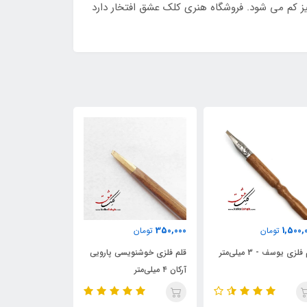
ز کم می شود. فروشگاه هنری کلک عشق افتخار دارد
264,000
220,000
350,
تومان
تومان
تومان
 فلزی خوشنویسی پارویی
قلم نی دزفولی وحشی
قلم پلیمری خوشن
میلی‌متر
(تراشیده)
6 میلی‌متر