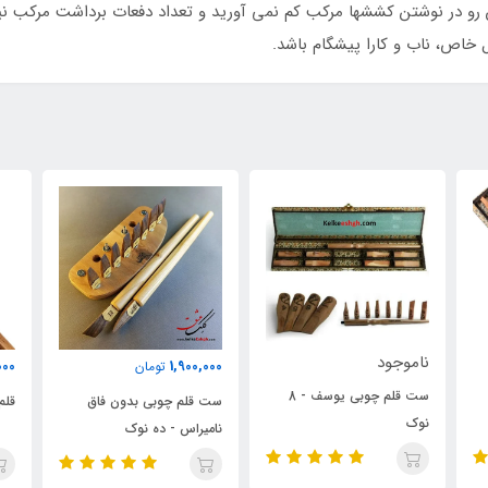
 رو در نوشتن کششها مرکب کم نمی آورید و تعداد دفعات برداشت مرکب نی
خاص، ناب و کارا پیشگام باشد.
000
1,500,000
1,900,000
تومان
تومان
ست قلم چوبی بدون فاق
قلم فلزی یوسف - 3 میلی‌متر
قلم
نامیراس - ده نوک
آرکان ۴ 