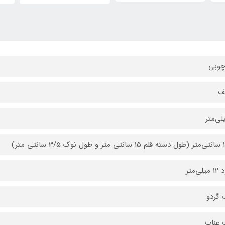
چوبی
ف
سانتی متر)
ی‌متر
گردو
 عناب