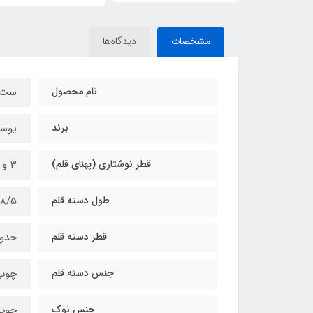
مشخصات
دیدگاه‌ها
نام محصول
ست قلم
برند
یوس
قطر نوشتاری (پهنای قلم)
3 و 5 و 7 و 9 میلی‌متر
طول دسته قلم
18/5 سانتی‌متر (طول دسته قلم 15 سانتی متر و طول نوک 3/5 
قطر دسته قلم
حدود 12 میل
جنس دسته قلم
چوب 
جنس نوک
چوب