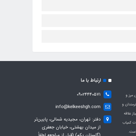
ارتباط با ما
09024440571
 مرز و
ی هنرمندان و
info@kelkeeshgh.com
از علاقه
دفتر: تهران، مجیدیه شمالی، پایین‌تر
ات کمیاب
از میدان بهشتی، خیابان جعفری
است.
(گلستان یکم) (قبل از مراجعه لطفاً