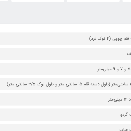
 چوبی (4 نوک فرد)
ف
سانتی متر)
ی‌متر
گردو
 عناب