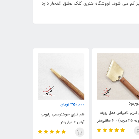
ز کم می شود. فروشگاه هنری کلک عشق افتخار دارد
264,000
220,000
350,
تومان
تومان
تومان
 فلزی خوشنویسی پارویی
قلم نی دزفولی وحشی
قلم پلیمری خوشن
میلی‌متر
(تراشیده)
6 میلی‌متر