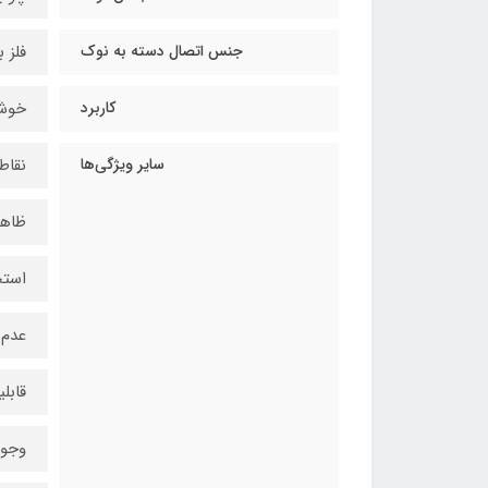
جنس اتصال دسته به نوک
فلز ب
کاربرد
خوشن
سایر ویژگی‌ها
نقاط
ظاهر
استح
عدم 
قابل
وجود