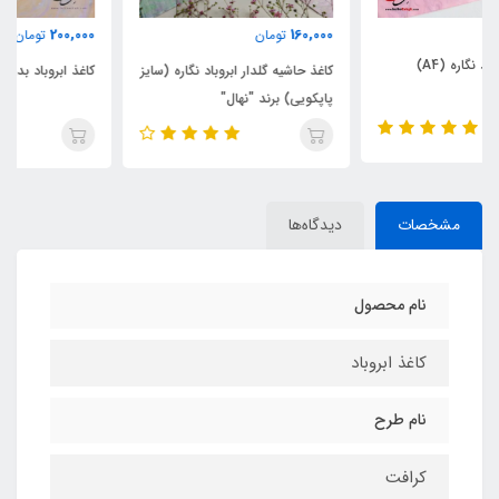
200,000
160,000
تومان
تومان
کاغذ حاشیه گلدار ابروباد نگاره (سایز
کاغذ ابروباد بدون خط نگاره (A4)
پاپکویی) برند "نهال"
مشخصات
دیدگاه‌ها
نام محصول
کاغذ ابروباد
نام طرح
کرافت