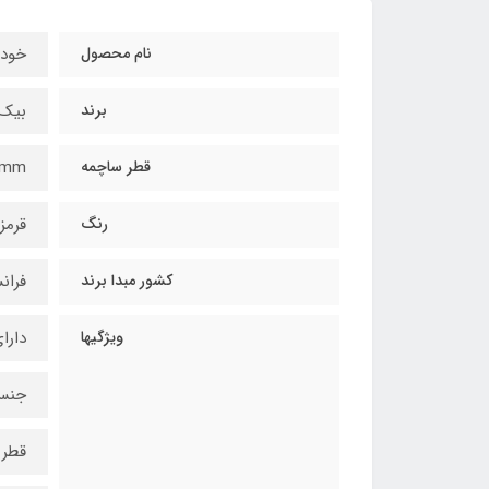
نام محصول
خودک
برند
بیک / 
قطر ساچمه
1mm
رنگ
قرمز
کشور مبدا برند
فران
ویژگیها
دارا
جنس 
قطر ساچمه: 1 میلی‌