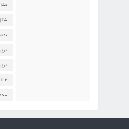
فشار
شکل 
بدنه
درپو
درپوش ت
2 تا 3 کیلومتر طول نوشتار
محص