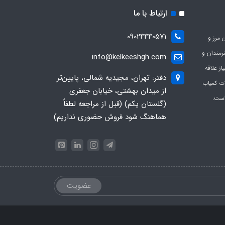
ارتباط با ما
09024440571
 مرز و
ی هنرمندان و
info@kelkeeshgh.com
از علاقه
دفتر: تهران، مجیدیه شمالی، پایین‌تر
ات کمیاب
از میدان بهشتی، خیابان جعفری
است.
(گلستان یکم) (قبل از مراجعه لطفاً
هماهنگ شود فروش حضوری نداریم)
عضویت