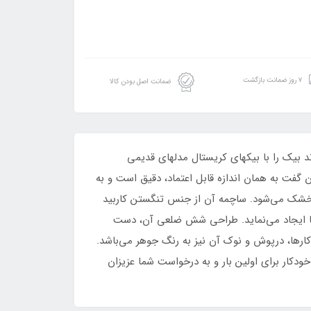
۷ روز ضمانت بازگشت
ضمانت اصل بودن کالا
بیک را با بیکهای کریستال مدلهای قدیمی
گفت به همان اندازه قابل اعتماد، دقیق است و به
 با کیفیت است که بر روی کاغذ سریع خشک می‌شود. ساچمه آن از جنس تنگستن کاربید
قطر ساچمه آن یک میلی‌متر می‌باشد و خطوطی به ضخامت 0.4 میلی‌متر برای شما ایجاد می‌نماید. طراحی شش ضلعی آن، دست
کارها، درپوش و نوک آن نیز به رنگ جوهر می‌باشد.
 می‌توان ۲ تا ۳ کیلومتر نوشت. این محصول دوستدار محیط زیست و بدون PVC است. این خودکار برای اولین بار و به درخواست شما عزیزان