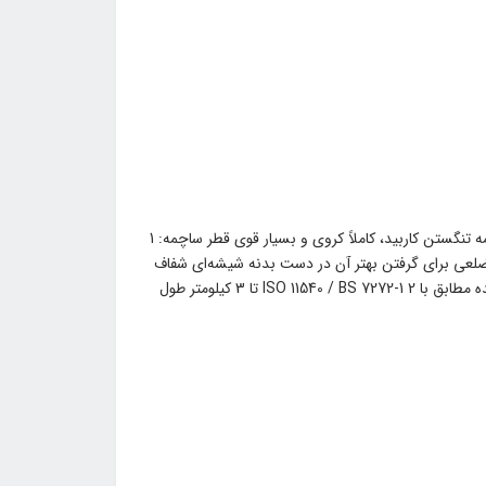
ویژگیها: دارای جوهر با کیفیت با قابلیت خشک شدن سریع جنس ساچمه تنگستن کاربید، کاملاً کروی و بسیار قوی قطر ساچمه: 1
اری/کلیکی شکل شش ضلعی برای گرفتن بهتر آن در دست بدنه شیشه‌ای شفاف
برای درک بهتر میزان جوهر درپوش و نوک به رنگ جوهر درپوش تهیه شده مطابق با ISO 11540 / BS 7272-1 2 تا 3 کیلومتر طول