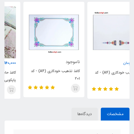
ناموجود
160,000
تومان
کاغذ تذهیب خودکاری (A4) - کد
کاغذ حاشیه گلدار ابروباد نگاره (سایز
201
پاپکویی) برند "نهال"
مشخصات
دیدگاه‌ها