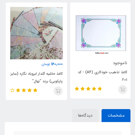
ناموجود
160,000
تومان
کاری (A4) - کد
دفتر ابروباد مخصوص خوشنویسی
کاغذ حاشیه گلدار ابروباد نگاره (سایز
خودکاری نگاره
پاپکویی) برند "نهال"
مشخصات
دیدگاه‌ها