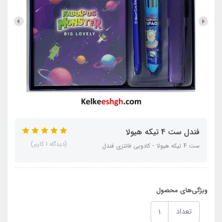
فندل ست 4 تیکه هیولا
(دیدگاه 1 کاربر)
ست 4 تیکه هیولا - کادویی فانتزی فندل
ویژگی‌های محصول
تعداد