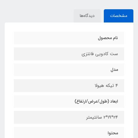
مشخصات
دیدگاه‌ها
نام محصول
ست کادویی فانتزی
مدل
4 تیکه هیولا
ابعاد (طول/عرض/ارتفاع)
24*19*2 سانتیمتر
محتوا