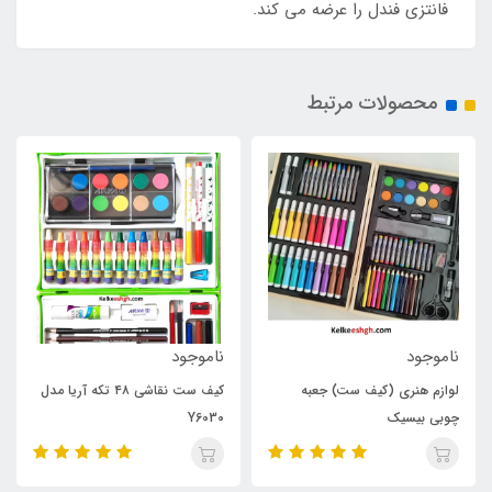
فانتزی فندل را عرضه می کند.
محصولات مرتبط
ناموجود
400,000
تومان
کیف ست نقاشی ۴۸ تکه آریا مدل
فندل ست 9 تیکه گربه ملوس
Y6030