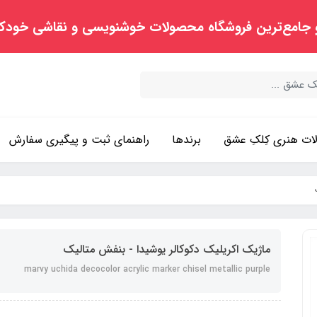
 جامع‌ترین فروشگاه محصولات خوشنویسی و نقاشی خودک
ت هنری کِلکِ عشق
برندها
راهنمای ثبت و پیگیری سفارش
ماژیک اکریلیک دکوکالر یوشیدا - بنفش متالیک
marvy uchida decocolor acrylic marker chisel metallic purple