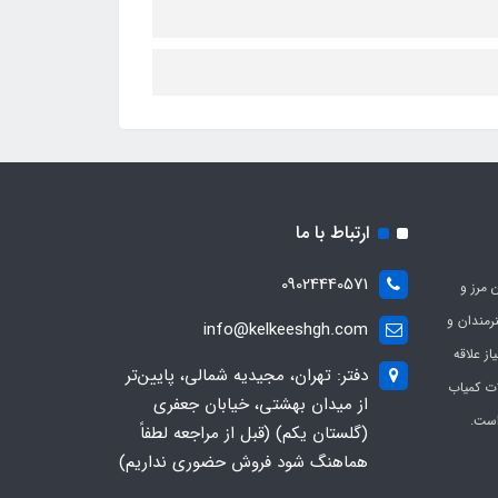
ارتباط با ما
09024440571
 مرز و
ی هنرمندان و
info@kelkeeshgh.com
از علاقه
دفتر: تهران، مجیدیه شمالی، پایین‌تر
ات کمیاب
از میدان بهشتی، خیابان جعفری
است.
(گلستان یکم) (قبل از مراجعه لطفاً
هماهنگ شود فروش حضوری نداریم)