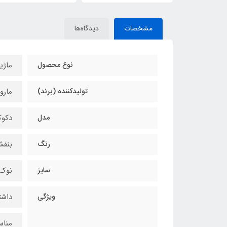
مشخصات
دیدگاه‌ها
نوع محصول
ماژی
تولیدکننده (برند)
مارو
مدل
دکوکالر (
رنگ
بنفش متا
سایز
نوک سرک
ویژگی
داشت
مناس