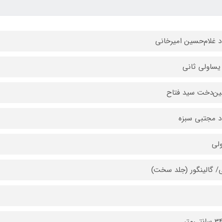
د غلام‌حسین امیرخانی
یساولی ثانی
ن‌دخت سید فتاح
د مجتبی سبزه
لی
/ گالینگور (جلد سخت)