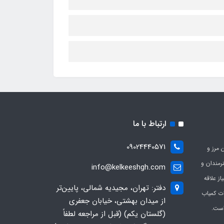
ارتباط با ما
09024440571
 مرز و
ی هنرمندان و
info@kelkeeshgh.com
از علاقه
دفتر: تهران، مجیدیه شمالی، پایین‌تر
ات کمیاب
از میدان بهشتی، خیابان جعفری
است.
(گلستان یکم) (قبل از مراجعه لطفاً