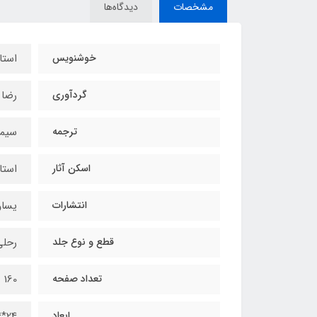
مشخصات
دیدگاه‌ها
خوشنویس
استا
گردآوری
رضا 
ترجمه
سیمی
اسکن آثار
استا
انتشارات
یساو
قطع و نوع جلد
رحلی
تعداد صفحه
160
ابعاد
24*34 سانتی‌متر