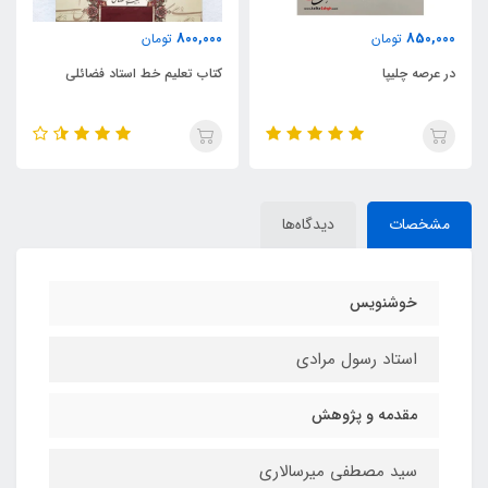
550,000
800,000
تومان
تومان
کتاب تعلیم خط استاد فضائلی
کتاب ادب التعلیم: در شرح کلیه
آداب و رموز قواعد خط و
خوشنویسی
مشخصات
دیدگاه‌ها
خوشنویس
استاد رسول مرادی
مقدمه و پژوهش
سید مصطفی میرسالاری