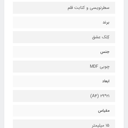
سطرنویسی و کتابت قلم
برند
کِلک عشق
جنس
چوبی MDF
ابعاد
21*29 (A4)
مقیاس
15 میلیمتر