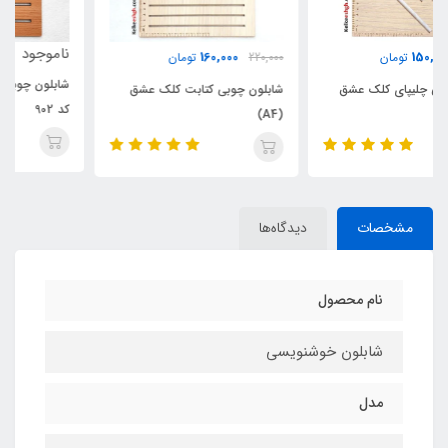
ناموجود
160,000
220,000
تومان
شابلون چوبی سطرنویسی (A4) -
شابلون چوبی کتابت کلک عشق
کد 902
(A4)
مشخصات
دیدگاه‌ها
نام محصول
شابلون خوشنویسی
مدل