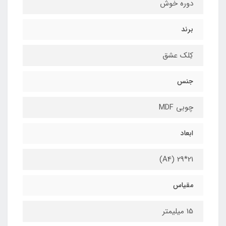
دوره خوش
برند
کِلک عشق
جنس
چوبی MDF
ابعاد
21*29 (A4)
مقیاس
15 میلیمتر