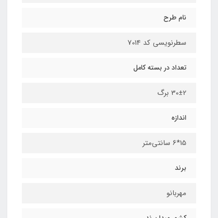
نام طرح
سطرنویسی کد 7014
تعداد در بسته کامل
30±2 برگ
اندازه
15*6 سانتی‌متر
برند
مهربانو