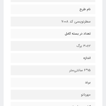
نام طرح
سطرنویسی کد 7008
تعداد در بسته کامل
30±2 برگ
اندازه
15*6 سانتی‌متر
برند
مهربانو